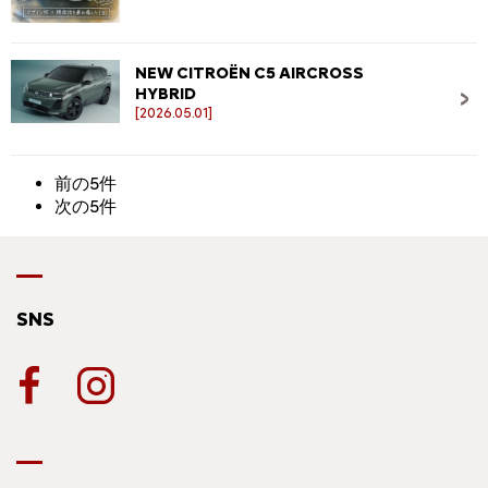
NEW CITROËN C5 AIRCROSS
HYBRID
[2026.05.01]
前の5件
次の5件
SNS