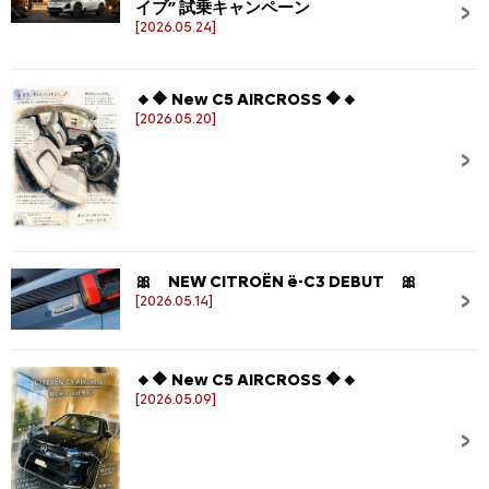
イブ” 試乗キャンペーン
[2026.05.24]
🔸🔶 New C5 AIRCROSS 🔶🔸
[2026.05.20]
🎀 NEW CITROËN ë-C3 DEBUT 🎀
[2026.05.14]
🔸🔶 New C5 AIRCROSS 🔶🔸
[2026.05.09]