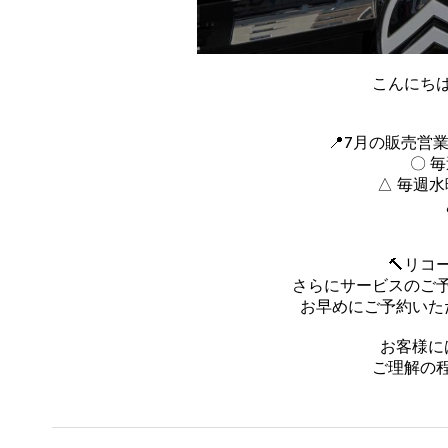
こんにちは
📍7月の販売営
〇 
△ 毎週水
🔨リ
さらにサービスのご
お早めにご予約いた
お客様に
ご理解の程