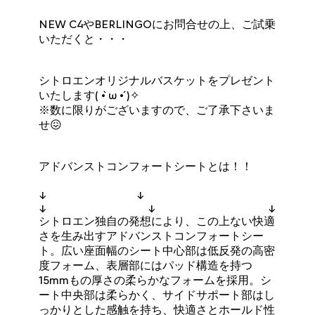
NEW C4やBERLINGOにお問合せの上、ご試乗
いただくと・・・
シトロエンオリジナルバスケットをプレゼント
いたします( •̀ ω •́ )✧
※数に限りがございますので、ご了承下さいま
せ😖
アドバンストコンフォートシートとは！！
↓ ↓
↓ ↓ ↓
シトロエン独自の発想により、この上ない快適
さを生み出すアドバンストコンフォートシー
ト。広い座面幅のシート中心部は低反発の高密
度フォーム、表層部にはパッド構造を持つ
15mmもの厚さの柔らかなフォームを採用。シ
ート中央部は柔らかく、サイドサポート部はし
っかりとした感触を持ち、快適さとホールド性