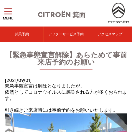
CITROËN
箕面
MENU
試乗予約
アフターサービス予約
アクセスマップ
【緊急事態宣言解除】あらためて事前
来店予約のお願い
[2021/09/01]
緊急事態宣言は解除となりましたが、
依然としてコロナウイルスに感染される方が多くおられま
す。
引き続きご来店時には事前予約をお願いいたします。